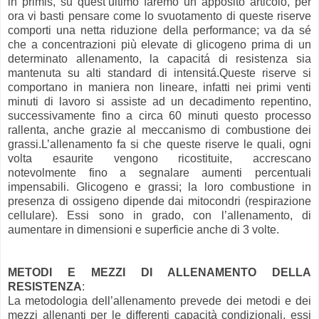
in primis, su quest’ultimo faremo un apposito articolo, per
ora vi basti pensare come lo svuotamento di queste riserve
comporti una netta riduzione della performance; va da sé
che a concentrazioni più elevate di glicogeno prima di un
determinato allenamento, la capacitá di resistenza sia
mantenuta su alti standard di intensitá. Queste riserve si
comportano in maniera non lineare, infatti nei primi venti
minuti di lavoro si assiste ad un decadimento repentino,
successivamente fino a circa 60 minuti questo processo
rallenta, anche grazie al meccanismo di combustione dei
grassi. L’allenamento fa si che queste riserve le quali, ogni
volta esaurite vengono ricostituite, accrescano
notevolmente fino a segnalare aumenti percentuali
impensabili. Glicogeno e grassi; la loro combustione in
presenza di ossigeno dipende dai mitocondri (respirazione
cellulare). Essi sono in grado, con l’allenamento, di
aumentare in dimensioni e superficie anche di 3 volte.
METODI E MEZZI DI ALLENAMENTO DELLA
RESISTENZA
:
La metodologia dell’allenamento prevede dei metodi e dei
mezzi allenanti per le differenti capacità condizionali, essi