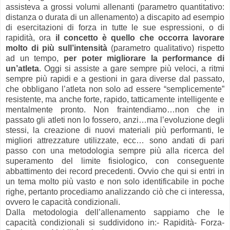
assisteva a grossi volumi allenanti (parametro quantitativo:
distanza o durata di un allenamento) a discapito ad esempio
di esercitazioni di forza in tutte le sue espressioni, o di
rapidità, ora
il concetto è quello che occorra lavorare
molto di più sull’intensità
(parametro qualitativo) rispetto
ad un tempo,
per poter migliorare la performance di
un’atleta
. Oggi si assiste a gare sempre più veloci, a ritmi
sempre più rapidi e a gestioni in gara diverse dal passato,
che obbligano l’atleta non solo ad essere “semplicemente”
resistente, ma anche forte, rapido, tatticamente intelligente e
mentalmente pronto. Non fraintendiamo…non che in
passato gli atleti non lo fossero, anzi…ma l’evoluzione degli
stessi, la creazione di nuovi materiali più performanti, le
migliori attrezzature utilizzate, ecc… sono andati di pari
passo con una metodologia sempre più alla ricerca del
superamento del limite fisiologico, con conseguente
abbattimento dei record precedenti. Ovvio che qui si entri in
un tema molto più vasto e non solo identificabile in poche
righe, pertanto procediamo analizzando ciò che ci interessa,
ovvero le capacità condizionali.
Dalla metodologia dell’allenamento sappiamo che le
capacità condizionali si suddividono in: - Rapidità - Forza -