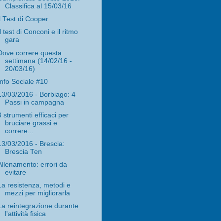
Classifica al 15/03/16
il Test di Cooper
Il test di Conconi e il ritmo
gara
Dove correre questa
settimana (14/02/16 -
20/03/16)
Info Sociale #10
13/03/2016 - Borbiago: 4
Passi in campagna
3 strumenti efficaci per
bruciare grassi e
correre...
13/03/2016 - Brescia:
Brescia Ten
Allenamento: errori da
evitare
La resistenza, metodi e
mezzi per migliorarla
La reintegrazione durante
l'attività fisica