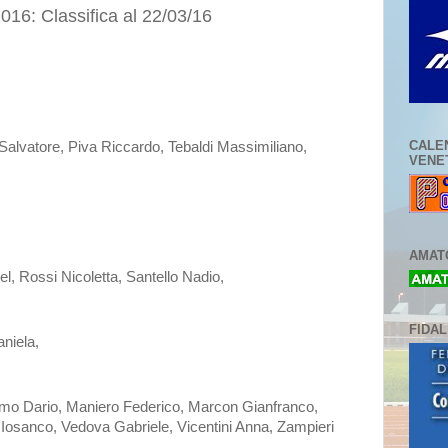
16: Classifica al 22/03/16
CALE
alvatore, Piva Riccardo, Tebaldi Massimiliano,
VENE
AMATO
l, Rossi Nicoletta, Santello Nadio,
FIDA
aniela,
imo Dario, Maniero Federico, Marcon Gianfranco,
Iosanco, Vedova Gabriele, Vicentini Anna, Zampieri