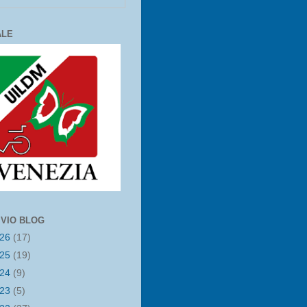
ALE
IVIO BLOG
026
(17)
025
(19)
024
(9)
023
(5)