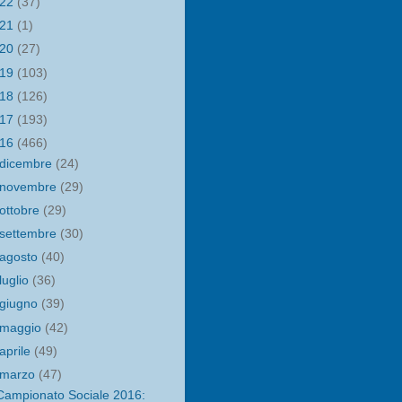
022
(37)
021
(1)
020
(27)
019
(103)
018
(126)
017
(193)
016
(466)
dicembre
(24)
novembre
(29)
ottobre
(29)
settembre
(30)
agosto
(40)
luglio
(36)
giugno
(39)
maggio
(42)
aprile
(49)
marzo
(47)
Campionato Sociale 2016: