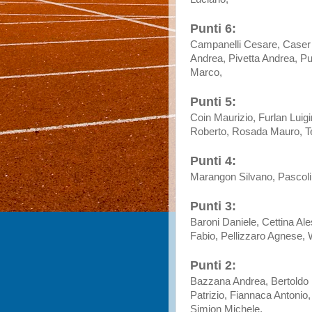
Punti 6:
Campanelli Cesare, Caser 
Andrea, Pivetta Andrea, P
Marco,
Punti 5:
Coin Maurizio, Furlan Luig
Roberto, Rosada Mauro, Teb
Punti 4:
Marangon Silvano, Pascoli S
Punti 3:
Baroni Daniele, Cettina A
Fabio, Pellizzaro Agnese,
Punti 2:
Bazzana Andrea, Bertoldo L
Patrizio, Fiannaca Antonio
Simion Michele,