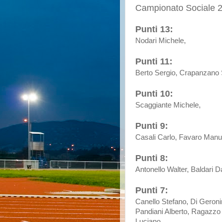
Campionato Sociale 20
Punti 13:
Nodari Michele,
Punti 11:
Berto Sergio, Crapanzano S
Punti 10:
Scaggiante Michele,
Punti 9:
Casali Carlo, Favaro Manue
Punti 8:
Antonello Walter, Baldari D
Punti 7:
Canello Stefano, Di Geron
Pandiani Alberto, Ragazzo 
Luciano,