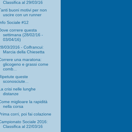
Classifica al 29/03/16
Tanti buoni motivi per non
uscire con un runner
Info Sociale #12
Dove correre questa
settimana (28/02/16 -
03/04/16)
28/03/2016 - Colfrancui:
Marcia della Chiesetta
Correre una maratona:
glicogeno e grassi come
comb...
Ripetute queste
sconosciute...
La crisi nelle lunghe
distanze
Come miglioare la rapidità
nella corsa
Prima corri, poi fai colazione
Campionato Sociale 2016:
Classifica al 22/03/16