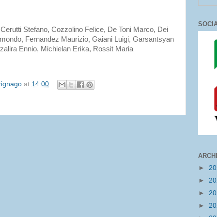
SOCI
 Cerutti Stefano, Cozzolino Felice, De Toni Marco, Dei
mondo, Fernandez Maurizio, Gaiani Luigi, Garsantsyan
zalira Ennio, Michielan Erika, Rossit Maria
irignago
at
14:00
ARCH
►
2
►
2
►
2
►
2