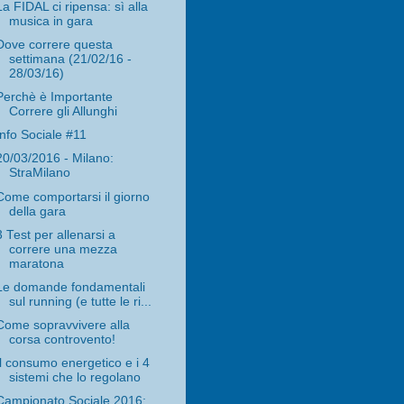
La FIDAL ci ripensa: sì alla
musica in gara
Dove correre questa
settimana (21/02/16 -
28/03/16)
Perchè è Importante
Correre gli Allunghi
Info Sociale #11
20/03/2016 - Milano:
StraMilano
Come comportarsi il giorno
della gara
3 Test per allenarsi a
correre una mezza
maratona
Le domande fondamentali
sul running (e tutte le ri...
Come sopravvivere alla
corsa controvento!
Il consumo energetico e i 4
sistemi che lo regolano
Campionato Sociale 2016: