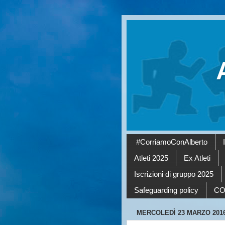
#CorriamoConAlberto
Atleti 2025
Ex Atleti
Iscrizioni di gruppo 2025
Safeguarding policy
CO
MERCOLEDÌ 23 MARZO 201