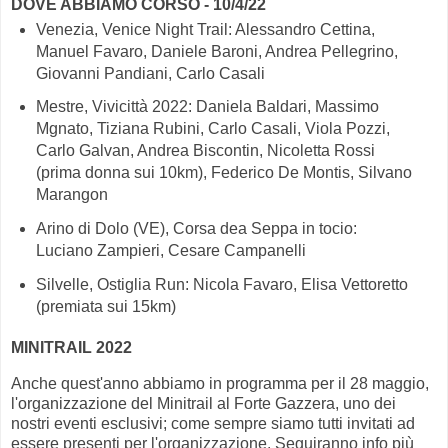
DOVE ABBIAMO CORSO - 10/4/22
Venezia, Venice Night Trail: Alessandro Cettina,
Manuel Favaro, Daniele Baroni, Andrea Pellegrino,
Giovanni Pandiani, Carlo Casali
Mestre, Vivicittà 2022: Daniela Baldari, Massimo
Mgnato, Tiziana Rubini, Carlo Casali, Viola Pozzi,
Carlo Galvan, Andrea Biscontin, Nicoletta Rossi
(prima donna sui 10km), Federico De Montis, Silvano
Marangon
Arino di Dolo (VE), Corsa dea Seppa in tocio:
Luciano Zampieri, Cesare Campanelli
Silvelle, Ostiglia Run: Nicola Favaro, Elisa Vettoretto
(premiata sui 15km)
MINITRAIL 2022
Anche quest'anno abbiamo in programma per il 28 maggio,
l'organizzazione del Minitrail al Forte Gazzera, uno dei
nostri eventi esclusivi; come sempre siamo tutti invitati ad
essere presenti per l'organizzazione. Seguiranno info più