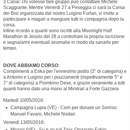
3 Canai: chi volesse fare gruppo può contattare Michele
Scaggiante. Mentre Venerdi 27 a Peseggia ci sarà la Corsa
dei Bisi organizzata dal nostro Luigino Furlan, vi invito a
partecipare e magari a mangiare tutti in compagnia dopo la
corsa.
Infine ricordo a quanti sono iscritti alla Moonlight Half
Marathon di Jesolo del 28 a controllare la propria iscrizione
e segnalarmi eventuali anomalie in modo da sanarle per
tempo.
DOVE ABBIAMO CORSO:
Complimenti a Erika per l'ennesimo podio (3° di categoria) e
a Antonio e Luigino per i piazzamenti (rispettivamente 5° e
7° di categoria) a Piombino Dese, e grazie veramente a tutti
quanti hanno dato una mano al Minitrail a Forte Gazzera
Martedì 10/05/2016:
Campagna Lupia (VE) - Corri per donare un Sorriso:
Manuel Favaro, Michele Nodari
Venerdì 13/05/2016:
Mirano (VE) - Su e zo pal Tajo: Ongarato Fabio,