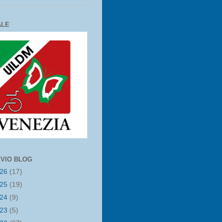
ALE
IVIO BLOG
026
(17)
025
(19)
024
(9)
023
(5)