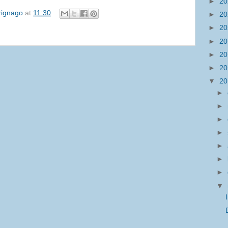
►
2
irignago
at
11:30
►
2
►
2
►
2
►
2
►
2
▼
2
►
►
►
►
►
►
►
▼