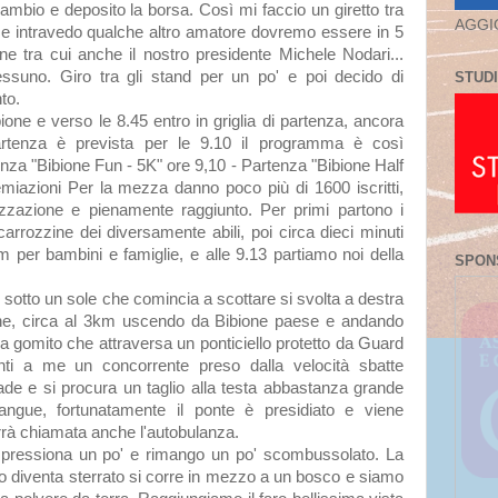
ambio e deposito la borsa. Così mi faccio un giretto tra
AGGI
 se intravedo qualche altro amatore dovremo essere in 5
ione tra cui anche il nostro presidente Michele Nodari...
ssuno. Giro tra gli stand per un po' e poi decido di
STUDI
nto.
bione e verso le 8.45 entro in griglia di partenza, ancora
rtenza è prevista per le 9.10 il programma è così
nza "Bibione Fun - 5K" ore 9,10 - Partenza "Bibione Half
miazioni Per la mezza danno poco più di 1600 iscritti,
nizzazione e pienamente raggiunto. Per primi partono i
carrozzine dei diversamente abili, poi circa dieci minuti
 per bambini e famiglie, e alle 9.13 partiamo noi della
SPON
h sotto un sole che comincia a scottare si svolta a destra
one, circa al 3km uscendo da Bibione paese e andando
 a gomito che attraversa un ponticiello protetto da Guard
anti a me un concorrente preso dalla velocità sbatte
de e si procura un taglio alla testa abbastanza grande
ngue, fortunatamente il ponte è presidiato e viene
rà chiamata anche l'autobulanza.
mpressiona un po' e rimango un po' scombussolato. La
so diventa sterrato si corre in mezzo a un bosco e siamo