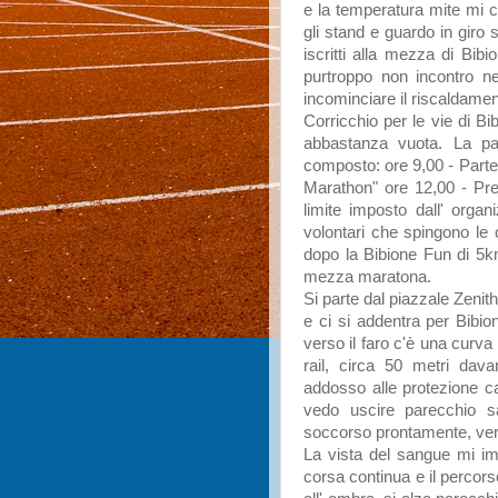
e la temperatura mite mi c
gli stand e guardo in giro
iscritti alla mezza di Bib
purtroppo non incontro ne
incominciare il riscaldame
Corricchio per le vie di Bi
abbastanza vuota. La pa
composto: ore 9,00 - Parte
Marathon" ore 12,00 - Pre
limite imposto dall' orga
volontari che spingono le 
dopo la Bibione Fun di 5km
mezza maratona.
Si parte dal piazzale Zenit
e ci si addentra per Bibi
verso il faro c'è una curva
rail, circa 50 metri dav
addosso alle protezione ca
vedo uscire parecchio sa
soccorso prontamente, ver
La vista del sangue mi i
corsa continua e il percor