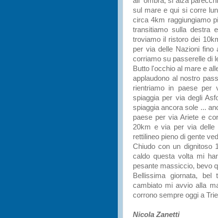
all' ombra, si alza parecch
sul mare e qui si corre lun
circa 4km raggiungiamo pia
transitiamo sulla destra 
troviamo il ristoro dei 10
per via delle Nazioni fino
corriamo su passerelle di l
Butto l'occhio al mare e all
applaudono al nostro passa
rientriamo in paese per 
spiaggia per via degli Asf
spiaggia ancora sole ... an
paese per via Ariete e cor
20km e via per via delle L
rettilineo pieno di gente ved
Chiudo con un dignitoso 1,
caldo questa volta mi han
pesante massiccio, bevo qua
Bellissima giornata, bel 
cambiato mi avvio alla mac
corrono sempre oggi a Trie
Nicola Zanetti