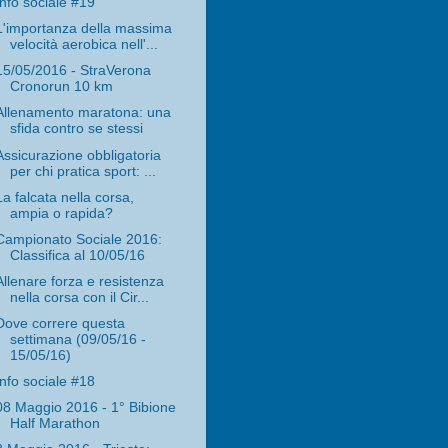
Info sociale #19
L'importanza della massima
velocità aerobica nell'...
15/05/2016 - StraVerona
Cronorun 10 km
Allenamento maratona: una
sfida contro se stessi
Assicurazione obbligatoria
per chi pratica sport: ...
La falcata nella corsa,
ampia o rapida?
Campionato Sociale 2016:
Classifica al 10/05/16
Allenare forza e resistenza
nella corsa con il Cir...
Dove correre questa
settimana (09/05/16 -
15/05/16)
Info sociale #18
08 Maggio 2016 - 1° Bibione
Half Marathon