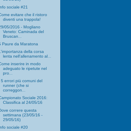
Info sociale #21
Come evitare che il ristoro
diventi una trappola!
29/05/2016 - Mogliano
Veneto: Caminada del
Bruscan...
5 Paure da Maratona
L'importanza della corsa
lenta nell'allenamento al...
Come inserire in modo
adeguato le ripetute nel
pro...
I 5 errori più comuni del
runner (che si
correggon...
Campionato Sociale 2016:
Classifica al 24/05/16
Dove correre questa
settimana (23/05/16 -
29/05/16)
Info sociale #20