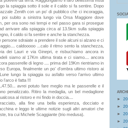
ia polvere da terra. Raggiungiamo il faro bellissima vista
go la spiaggia sotto il sole e il caldo si fa sentire. Dopo
zzale Zenith con un po' di pubblico che ci incoraggia,
SOCI
e poi subito a sinistra lungo via Orsa Maggiore dove
km, per ora sono nei tempi e nel passo gara si prosegue
 ad arrivare alla spiaggia circa al 13.5km sulla spiaggia
egno, il caldo si fa sentire e anche la stanchezza.
e persone sdraiate a prendere il sole alcuni si alzano e ci
ggio.... caldooooo ...calo il ritmo sento la stanchezza,
via dei Lauri e via Ginepri, e risbuchiamo ancora in
odeli siamo al 17Km ultima tirata e ci siamo.... ancora
cora passerelle di legno .... prima del 19Km rientriamo in
so Europa, finalmente un po' d'ombra ultimo ristoro ai
une lungo la spiaggia su asfalto verso l'arrivo ultimo
o l'arco è fatta !!!
47.50... avrei potuto fare meglio ma le passerelle e il
no penalizzato. Ritiro la medaglia, un bel medaglione
ARCH
lcosa al ristoro e mi findo in doccia....
►
2
tracciato, alla fine una bella esperienza, docciato e
►
2
china e leggo le ultime notizie sugli altri amatori che
►
2
ste, tra cui Michele Scaggiante (trio medusa).
►
2