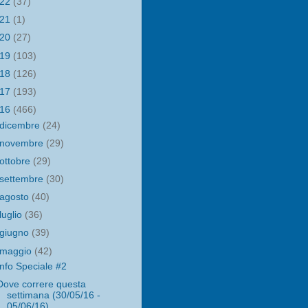
022
(37)
021
(1)
020
(27)
019
(103)
018
(126)
017
(193)
016
(466)
dicembre
(24)
novembre
(29)
ottobre
(29)
settembre
(30)
agosto
(40)
luglio
(36)
giugno
(39)
maggio
(42)
Info Speciale #2
Dove correre questa
settimana (30/05/16 -
05/06/16)