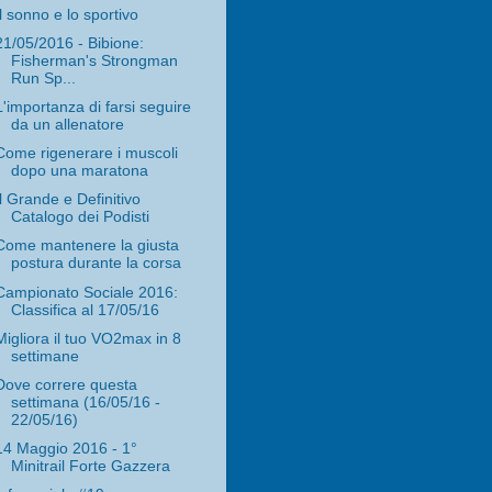
Il sonno e lo sportivo
21/05/2016 - Bibione:
Fisherman's Strongman
Run Sp...
L'importanza di farsi seguire
da un allenatore
Come rigenerare i muscoli
dopo una maratona
Il Grande e Definitivo
Catalogo dei Podisti
Come mantenere la giusta
postura durante la corsa
Campionato Sociale 2016:
Classifica al 17/05/16
Migliora il tuo VO2max in 8
settimane
Dove correre questa
settimana (16/05/16 -
22/05/16)
14 Maggio 2016 - 1°
Minitrail Forte Gazzera