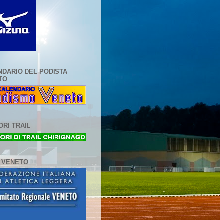
NDARIO DEL PODISTA
TO
RI TRAIL
L VENETO