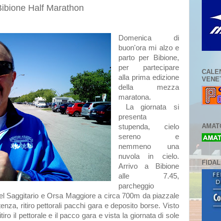
Bibione Half Marathon
Domenica di
buon'ora mi alzo e
parto per Bibione,
per partecipare
CALE
alla prima edizione
VENE
della mezza
maratona.
La giornata si
presenta
AMATO
stupenda, cielo
sereno e
nemmeno una
nuvola in cielo.
FIDA
Arrivo a Bibione
alle 7.45,
parcheggio
a del Saggitario e Orsa Maggiore a circa 700m da piazzale
tenza, ritiro pettorali pacchi gara e deposito borse. Visto
tiro il pettorale e il pacco gara e vista la giornata di sole