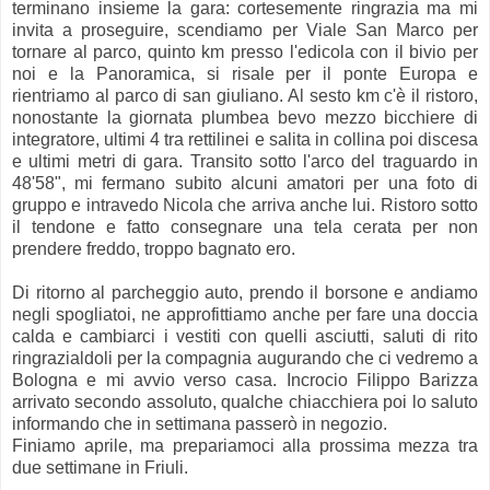
terminano insieme la gara: cortesemente ringrazia ma mi
invita a proseguire, scendiamo per Viale San Marco per
tornare al parco, quinto km presso l'edicola con il bivio per
noi e la Panoramica, si risale per il ponte Europa e
rientriamo al parco di san giuliano. Al sesto km c'è il ristoro,
nonostante la giornata plumbea bevo mezzo bicchiere di
integratore, ultimi 4 tra rettilinei e salita in collina poi discesa
e ultimi metri di gara. Transito sotto l'arco del traguardo in
48'58", mi fermano subito alcuni amatori per una foto di
gruppo e intravedo Nicola che arriva anche lui. Ristoro sotto
il tendone e fatto consegnare una tela cerata per non
prendere freddo, troppo bagnato ero.
Di ritorno al parcheggio auto, prendo il borsone e andiamo
negli spogliatoi, ne approfittiamo anche per fare una doccia
calda e cambiarci i vestiti con quelli asciutti, saluti di rito
ringrazialdoli per la compagnia augurando che ci vedremo a
Bologna e mi avvio verso casa. Incrocio Filippo Barizza
arrivato secondo assoluto, qualche chiacchiera poi lo saluto
informando che in settimana passerò in negozio.
Finiamo aprile, ma prepariamoci alla prossima mezza tra
due settimane in Friuli.