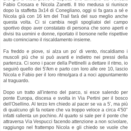
Fabio Crosara e Nicola Zanetti. Il trio medusa si riunisce
dopo la staffetta 3x14 di Conegliano, oggi si fa gara a sé e
Nicola già con 16 km del Trail farà del suo meglio anche
questa volta. Ci si cambia negli spogliatoi del campo
sportivo dopo aver constatato di persona che sono aperti e
divisi tra uomini e donne, riportato il borsone nelle rispettive
auto cominciamo il riscaldamento insieme.
Fa freddo e piove, si alza un po' di vento, riscaldiamo i
muscoli più che si può avanti e indietro nei pressi della
partenza. Ci sono i pacer della Pettinelli a dettare il ritmo, io
seguirò quello dei 5'/km e parto con loro alle ore 10, lascio
Nicola e Fabio per il loro ritmo/gara d a noci appuntamento
al traguardo.
Dopo un tratto all'interno del parco, si esce salendo per
ponte Europa, discesa e svolta in Via Pertini per il bosco
dell'Osellino. Al terzo km chiedo al pacer se va a 5', ma più
di qualcuno gli fa notare che va troppo veloce a circa 4'50"
infatti rallenta un pochino. Al quarto si sale per il ponte che
attraversa Via Vespucci facendo attenzione a non scivolare,
raggiungo nel frattempo Nicola e gli chiedo se vuole che