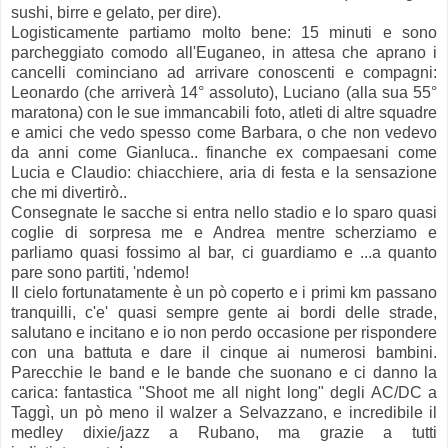
sushi, birre e gelato, per dire).
Logisticamente partiamo molto bene: 15 minuti e sono
parcheggiato comodo all'Euganeo, in attesa che aprano i
cancelli cominciano ad arrivare conoscenti e compagni:
Leonardo (che arriverà 14° assoluto), Luciano (alla sua 55°
maratona) con le sue immancabili foto, atleti di altre squadre
e amici che vedo spesso come Barbara, o che non vedevo
da anni come Gianluca.. finanche ex compaesani come
Lucia e Claudio: chiacchiere, aria di festa e la sensazione
che mi divertirò..
Consegnate le sacche si entra nello stadio e lo sparo quasi
coglie di sorpresa me e Andrea mentre scherziamo e
parliamo quasi fossimo al bar, ci guardiamo e ...a quanto
pare sono partiti, 'ndemo!
Il cielo fortunatamente è un pò coperto e i primi km passano
tranquilli, c'e' quasi sempre gente ai bordi delle strade,
salutano e incitano e io non perdo occasione per rispondere
con una battuta e dare il cinque ai numerosi bambini.
Parecchie le band e le bande che suonano e ci danno la
carica: fantastica "Shoot me all night long" degli AC/DC a
Taggì, un pò meno il walzer a Selvazzano, e incredibile il
medley dixie/jazz a Rubano, ma grazie a tutti