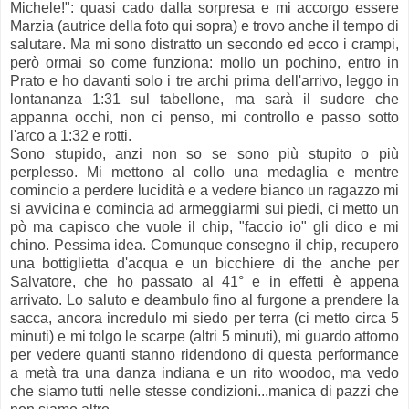
Michele!": quasi cado dalla sorpresa e mi accorgo essere
Marzia (autrice della foto qui sopra) e trovo anche il tempo di
salutare. Ma mi sono distratto un secondo ed ecco i crampi,
però ormai so come funziona: mollo un pochino, entro in
Prato e ho davanti solo i tre archi prima dell'arrivo, leggo in
lontananza 1:31 sul tabellone, ma sarà il sudore che
appanna occhi, non ci penso, mi controllo e passo sotto
l'arco a 1:32 e rotti.
Sono stupido, anzi non so se sono più stupito o più
perplesso. Mi mettono al collo una medaglia e mentre
comincio a perdere lucidità e a vedere bianco un ragazzo mi
si avvicina e comincia ad armeggiarmi sui piedi, ci metto un
pò ma capisco che vuole il chip, "faccio io" gli dico e mi
chino. Pessima idea. Comunque consegno il chip, recupero
una bottiglietta d'acqua e un bicchiere di the anche per
Salvatore, che ho passato al 41° e in effetti è appena
arrivato. Lo saluto e deambulo fino al furgone a prendere la
sacca, ancora incredulo mi siedo per terra (ci metto circa 5
minuti) e mi tolgo le scarpe (altri 5 minuti), mi guardo attorno
per vedere quanti stanno ridendono di questa performance
a metà tra una danza indiana e un rito woodoo, ma vedo
che siamo tutti nelle stesse condizioni...manica di pazzi che