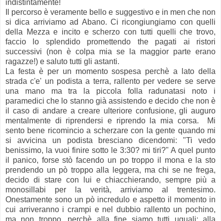
indistintamente!
Il percorso è veramente bello e suggestivo e in men che non
si dica arriviamo ad Abano. Ci ricongiungiamo con quelli
della Mezza e incito e scherzo con tutti quelli che trovo,
faccio lo splendido promettendo the pagati ai ristori
successivi (non è colpa mia se la maggior parte erano
ragazze!) e saluto tutti gli astanti.
La festa è per un momento sospesa perchè a lato della
strada c'e' un podista a terra, rallento per vedere se serve
una mano ma tra la piccola folla radunatasi noto i
paramedici che lo stanno già assistendo e decido che non è
il caso di andare a creare ulteriore confusione, gli auguro
mentalmente di riprendersi e riprendo la mia corsa. Mi
sento bene ricomincio a scherzare con la gente quando mi
si avvicina un podista bresciano dicendomi: "Ti vedo
benissimo, la vuoi finire sotto le 3:30? mi tiri?" A quel punto
il panico, forse stò facendo un po troppo il mona e la sto
prendendo un pò troppo alla leggera, ma chi se ne frega,
decido di stare con lui e chiacchierando, sempre più a
monosillabi per la verità, arriviamo al trentesimo.
Onestamente sono un pò incredulo e aspetto il momento in
cui arriveranno i crampi e nel dubbio rallento un pochino,
ma non troppo, perchè alla fine siamo tutti uguali: alla