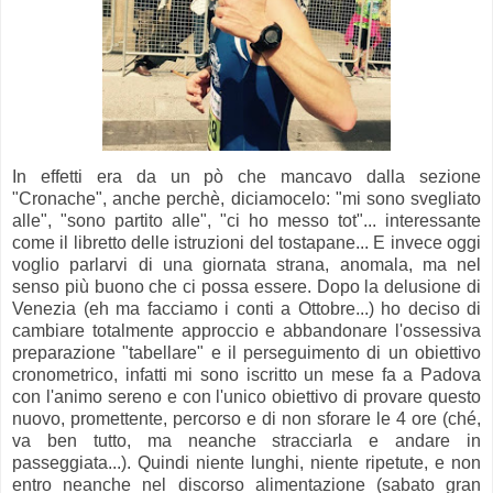
In effetti era da un pò che mancavo dalla sezione
"Cronache", anche perchè, diciamocelo: "mi sono svegliato
alle", "sono partito alle", "ci ho messo tot"... interessante
come il libretto delle istruzioni del tostapane... E invece oggi
voglio parlarvi di una giornata strana, anomala, ma nel
senso più buono che ci possa essere. Dopo la delusione di
Venezia (eh ma facciamo i conti a Ottobre...) ho deciso di
cambiare totalmente approccio e abbandonare l'ossessiva
preparazione "tabellare" e il perseguimento di un obiettivo
cronometrico, infatti mi sono iscritto un mese fa a Padova
con l'animo sereno e con l'unico obiettivo di provare questo
nuovo, promettente, percorso e di non sforare le 4 ore (ché,
va ben tutto, ma neanche stracciarla e andare in
passeggiata...). Quindi niente lunghi, niente ripetute, e non
entro neanche nel discorso alimentazione (sabato gran