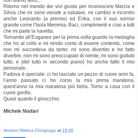
non siamo altro...
Ritorno nel mondo dei vivi giusto per riconoscere Marzia e
Silvia che mi sono venute a salutare, mi cambio e incontro
anche Leonardo (a premio) ed Erika, con il suo sorriso
grande come l'Isola Memmia. Baci, complimenti e ciao a tutti
che mi parte la navetta.
Tornando all'Euganeo per la prima volta guardo la medaglia
che ho al collo e mi rendo conto di essere contento, come
non mi succedeva da tanto: mi sono divertito e ho fatto
divertire, non mi sono preoccupato di niente, mi sono goduto
tutto, e (del tutto in secondo piano) ho anche fatto il mio
personale.
Padova è speciale: ci ho lasciato un pezzo di cuore anni fa,
l'anno passato ci ho corso la mia prima maratona,
quest'anno la mia maratona più bella. Torno a casa con il
cuore gonfio.
Quasi quanto il ginocchio.
Michele Nodari
Amatori Atletica Chirignago
at
18:00