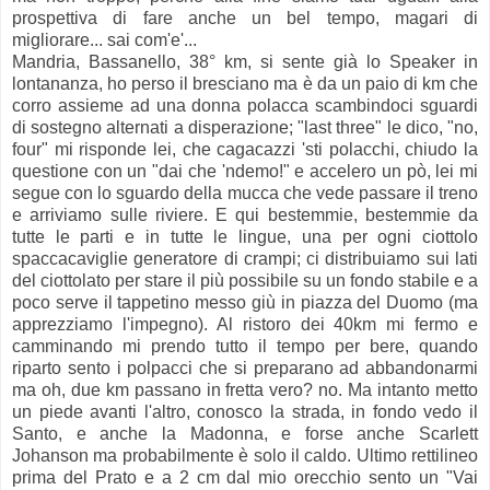
prospettiva di fare anche un bel tempo, magari di
migliorare... sai com'e'...
Mandria, Bassanello, 38° km, si sente già lo Speaker in
lontananza, ho perso il bresciano ma è da un paio di km che
corro assieme ad una donna polacca scambindoci sguardi
di sostegno alternati a disperazione; "last three" le dico, "no,
four" mi risponde lei, che cagacazzi 'sti polacchi, chiudo la
questione con un "dai che 'ndemo!" e accelero un pò, lei mi
segue con lo sguardo della mucca che vede passare il treno
e arriviamo sulle riviere. E qui bestemmie, bestemmie da
tutte le parti e in tutte le lingue, una per ogni ciottolo
spaccacaviglie generatore di crampi; ci distribuiamo sui lati
del ciottolato per stare il più possibile su un fondo stabile e a
poco serve il tappetino messo giù in piazza del Duomo (ma
apprezziamo l'impegno). Al ristoro dei 40km mi fermo e
camminando mi prendo tutto il tempo per bere, quando
riparto sento i polpacci che si preparano ad abbandonarmi
ma oh, due km passano in fretta vero? no. Ma intanto metto
un piede avanti l'altro, conosco la strada, in fondo vedo il
Santo, e anche la Madonna, e forse anche Scarlett
Johanson ma probabilmente è solo il caldo. Ultimo rettilineo
prima del Prato e a 2 cm dal mio orecchio sento un "Vai