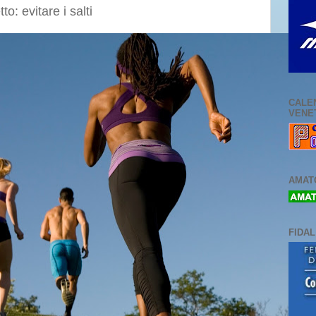
o: evitare i salti
CALE
VENE
AMATO
FIDA