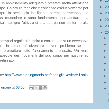
►
2
un abbigliamento adeguato e prestare molta attenzione
►
2
carpe. Calzature tecniche e concepite esclusivamente per
pre la scelta più intelligente perché permettono una
►
2
ress muscolare e sono fondamentali per adottare una
►
2
itare sempre l’utilizzo di una scarpa non conforme alla
►
2
▼
2
►
mplici regole si riuscirà a correre senza un eccessivo
►
salto in corsa può diventare un vero problema se non
ompromettere tutto l’allenamento prefissato. Un vero
►
pevole dei movimenti del suo corpo per riuscire ad
►
refissato.
►
►
te:
http://www.runningmania.net/consigliati/evitare-i-salti/
►
►
irignago
at
08:00
▼