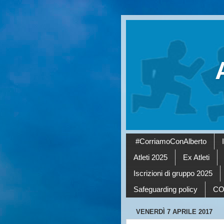
#CorriamoConAlberto
Atleti 2025
Ex Atleti
Iscrizioni di gruppo 2025
Safeguarding policy
CO
VENERDÌ 7 APRILE 2017