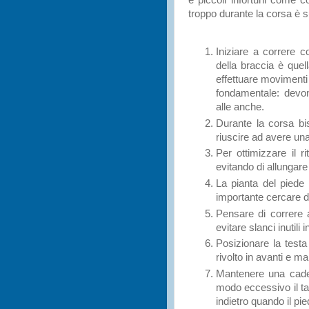
e piccoli infortuni come c
troppo durante la corsa è su
Iniziare a correre c
della braccia è quel
effettuare movimenti 
fondamentale: devon
alle anche.
Durante la corsa b
riuscire ad avere una
Per ottimizzare il r
evitando di allungar
La pianta del piede
importante cercare di
Pensare di correre a
evitare slanci inutili i
Posizionare la testa
rivolto in avanti e ma
Mantenere una caden
modo eccessivo il tal
indietro quando il pie