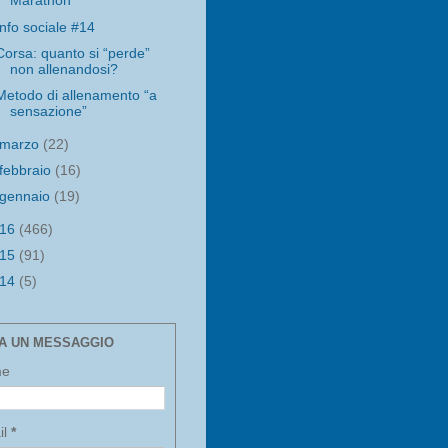
Marathon
Info sociale #14
Corsa: quanto si “perde”
non allenandosi?
Metodo di allenamento “a
sensazione”
marzo
(22)
febbraio
(16)
gennaio
(19)
016
(466)
015
(91)
014
(5)
IA UN MESSAGGIO
me
il
*