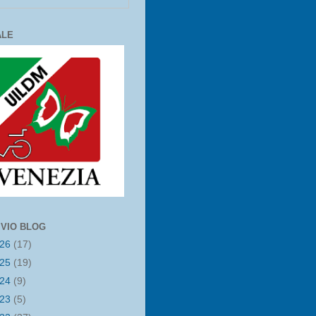
ALE
IVIO BLOG
026
(17)
025
(19)
024
(9)
023
(5)