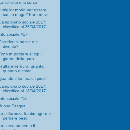
La cellulite e la corsa
Il miglior modo per essere
sani e magri? Fare movi...
Campionato sociale 2017:
classifica al 25/04/2017
Info sociale #17
Corridori si nasce o si
diventa?
Tono muscolare al top il
giorno della gara
Frutta e verdura: quanta,
quando e come…
Quando ti fan male i piedi
Campionato sociale 2017:
classifica al 18/04/2017
Info sociale #16
Buona Pasqua
La differenza fra dimagrire e
perdere peso
La corsa aumenta il