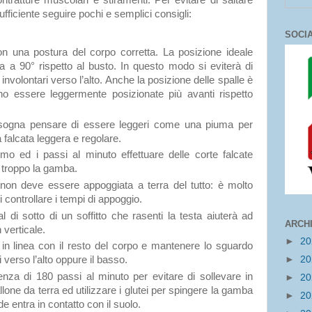
ontratture muscolari e stiramenti. Per evitare di saltare
fficiente seguire pochi e semplici consigli:
SOCI
on una postura del corpo corretta. La posizione ideale
la a 90° rispetto al busto. In questo modo si eviterà di
involontari verso l’alto. Anche la posizione delle spalle è
o essere leggermente posizionate più avanti rispetto
isogna pensare di essere leggeri come una piuma per
 falcata leggera e regolare.
itmo ed i passi al minuto effettuare delle corte falcate
e troppo la gamba.
 non deve essere appoggiata a terra del tutto: è molto
 controllare i tempi di appoggio.
l di sotto di un soffitto che rasenti la testa aiuterà ad
ARCH
n verticale.
►
2
 in linea con il resto del corpo e mantenere lo sguardo
►
2
i verso l’alto oppure il basso.
za di 180 passi al minuto per evitare di sollevare in
►
2
lone da terra ed utilizzare i glutei per spingere la gamba
►
2
de entra in contatto con il suolo.