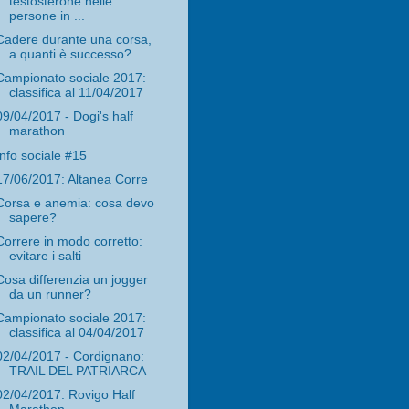
testosterone nelle
persone in ...
Cadere durante una corsa,
a quanti è successo?
Campionato sociale 2017:
classifica al 11/04/2017
09/04/2017 - Dogi's half
marathon
Info sociale #15
17/06/2017: Altanea Corre
Corsa e anemia: cosa devo
sapere?
Correre in modo corretto:
evitare i salti
Cosa differenzia un jogger
da un runner?
Campionato sociale 2017:
classifica al 04/04/2017
02/04/2017 - Cordignano:
TRAIL DEL PATRIARCA
02/04/2017: Rovigo Half