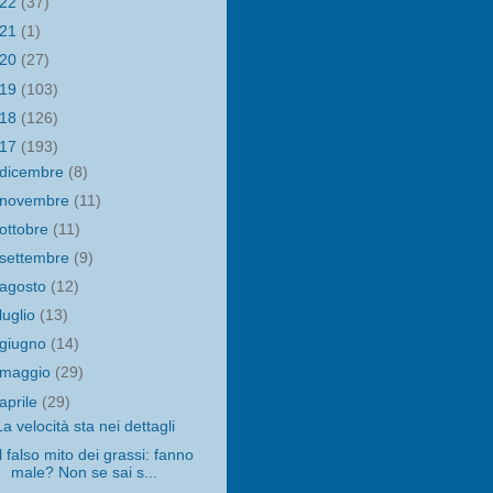
022
(37)
021
(1)
020
(27)
019
(103)
018
(126)
017
(193)
dicembre
(8)
novembre
(11)
ottobre
(11)
settembre
(9)
agosto
(12)
luglio
(13)
giugno
(14)
maggio
(29)
aprile
(29)
La velocità sta nei dettagli
Il falso mito dei grassi: fanno
male? Non se sai s...