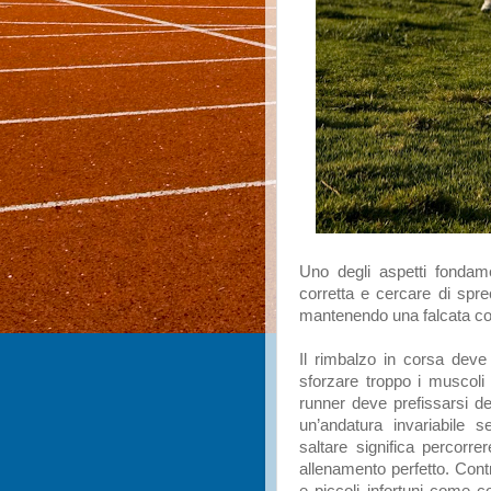
Uno degli aspetti fondam
corretta e cercare di spre
mantenendo una falcata co
Il rimbalzo in corsa deve
sforzare troppo i muscoli 
runner deve prefissarsi de
un’andatura invariabile 
saltare significa percorr
allenamento perfetto. Contr