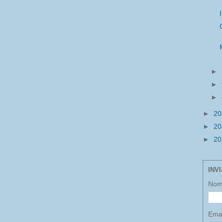
►
►
►
►
2
►
2
►
2
INV
No
Ema