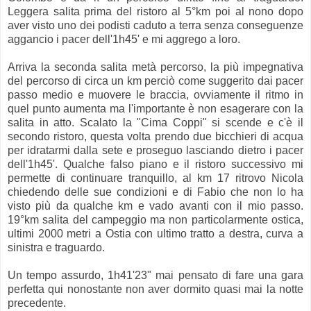
Leggera salita prima del ristoro al 5°km poi al nono dopo
aver visto uno dei podisti caduto a terra senza conseguenze
aggancio i pacer dell'1h45' e mi aggrego a loro.
Arriva la seconda salita metà percorso, la più impegnativa
del percorso di circa un km perciò come suggerito dai pacer
passo medio e muovere le braccia, ovviamente il ritmo in
quel punto aumenta ma l'importante è non esagerare con la
salita in atto. Scalato la "Cima Coppi" si scende e c'è il
secondo ristoro, questa volta prendo due bicchieri di acqua
per idratarmi dalla sete e proseguo lasciando dietro i pacer
dell'1h45'. Qualche falso piano e il ristoro successivo mi
permette di continuare tranquillo, al km 17 ritrovo Nicola
chiedendo delle sue condizioni e di Fabio che non lo ha
visto più da qualche km e vado avanti con il mio passo.
19°km salita del campeggio ma non particolarmente ostica,
ultimi 2000 metri a Ostia con ultimo tratto a destra, curva a
sinistra e traguardo.
Un tempo assurdo, 1h41'23" mai pensato di fare una gara
perfetta qui nonostante non aver dormito quasi mai la notte
precedente.