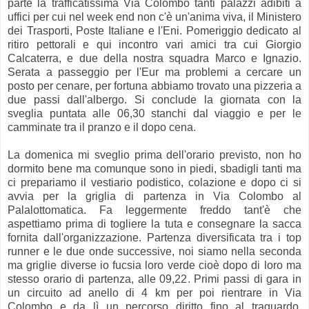
parte la trafficatissima Via Colombo tanti palazzi adibiti a
uffici per cui nel week end non c'è un'anima viva, il Ministero
dei Trasporti, Poste Italiane e l'Eni. Pomeriggio dedicato al
ritiro pettorali e qui incontro vari amici tra cui Giorgio
Calcaterra, e due della nostra squadra Marco e Ignazio.
Serata a passeggio per l'Eur ma problemi a cercare un
posto per cenare, per fortuna abbiamo trovato una pizzeria a
due passi dall'albergo. Si conclude la giornata con la
sveglia puntata alle 06,30 stanchi dal viaggio e per le
camminate tra il pranzo e il dopo cena.
La domenica mi sveglio prima dell'orario previsto, non ho
dormito bene ma comunque sono in piedi, sbadigli tanti ma
ci prepariamo il vestiario podistico, colazione e dopo ci si
avvia per la griglia di partenza in Via Colombo al
Palalottomatica. Fa leggermente freddo tant'è che
aspettiamo prima di togliere la tuta e consegnare la sacca
fornita dall'organizzazione. Partenza diversificata tra i top
runner e le due onde successive, noi siamo nella seconda
ma griglie diverse io fucsia loro verde cioè dopo di loro ma
stesso orario di partenza, alle 09,22. Primi passi di gara in
un circuito ad anello di 4 km per poi rientrare in Via
Colombo e da lì un percorso diritto fino al traguardo.