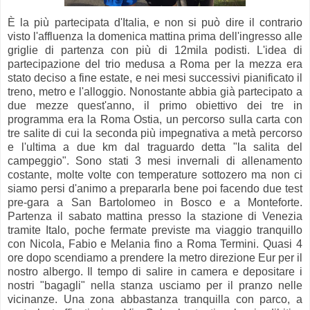
È la più partecipata d'Italia, e non si può dire il contrario
visto l'affluenza la domenica mattina prima dell'ingresso alle
griglie di partenza con più di 12mila podisti. L'idea di
partecipazione del trio medusa a Roma per la mezza era
stato deciso a fine estate, e nei mesi successivi pianificato il
treno, metro e l'alloggio. Nonostante abbia già partecipato a
due mezze quest'anno, il primo obiettivo dei tre in
programma era la Roma Ostia, un percorso sulla carta con
tre salite di cui la seconda più impegnativa a metà percorso
e l'ultima a due km dal traguardo detta "la salita del
campeggio". Sono stati 3 mesi invernali di allenamento
costante, molte volte con temperature sottozero ma non ci
siamo persi d'animo a prepararla bene poi facendo due test
pre-gara a San Bartolomeo in Bosco e a Monteforte.
Partenza il sabato mattina presso la stazione di Venezia
tramite Italo, poche fermate previste ma viaggio tranquillo
con Nicola, Fabio e Melania fino a Roma Termini. Quasi 4
ore dopo scendiamo a prendere la metro direzione Eur per il
nostro albergo. Il tempo di salire in camera e depositare i
nostri "bagagli" nella stanza usciamo per il pranzo nelle
vicinanze. Una zona abbastanza tranquilla con parco, a