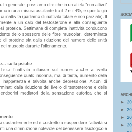
o. In generale, possiamo dire che in un atleta ”non attivo”
rno in una misura oscillante tra il 2 e il 4%, e questo già
SOCI
 inattività (parliamo di inattività totale e non parziale). Il
amente a un calo del testosterone e alla conseguente
tesi proteica. Settimane di completa inattività conducono
idente dello spessore delle fibre muscolari, determinata
ne di proteine sia dalla riduzione del numero delle unità
no del muscolo durante l’allenamento.
che… sulla psiche
sici l’inattività influisce sul runner anche a livello
nseguenze quali: insonnia, mal di testa, aumento della
 inappetenza e talvolta anche depressione. Alcuni di
inati dalla riduzione del livello di testosterone e delle
endocrini mediatori della sensazione euforica che si
ARCH
►
2
►
2
amento
►
2
rsi costantemente ed è costretto a sospendere l’attività si
►
2
nti una diminuzione notevole del benessere fisiologico e