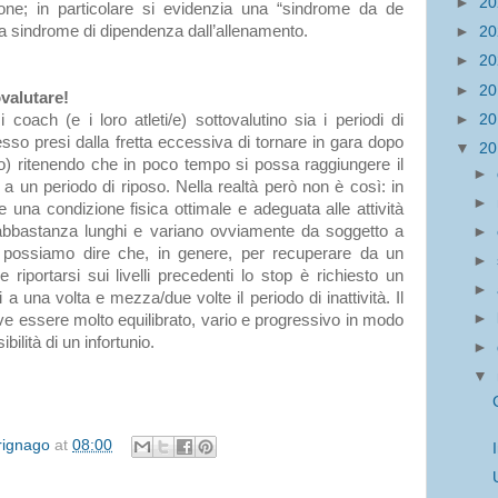
►
2
ione; in particolare si evidenzia una “sindrome da de
na sindrome di dipendenza dall’allenamento.
►
2
►
2
►
2
ovalutare!
►
2
coach (e i loro atleti/e) sottovalutino sia i periodi di
spesso presi dalla fretta eccessiva di tornare in gara dopo
▼
2
io) ritenendo che in poco tempo si possa raggiungere il
►
 a un periodo di riposo. Nella realtà però non è così: in
►
e una condizione fisica ottimale e adeguata alle attività
abbastanza lunghi e variano ovviamente da soggetto a
►
e possiamo dire che, in genere, per recuperare da un
►
 e riportarsi sui livelli precedenti lo stop è richiesto un
►
 a una volta e mezza/due volte il periodo di inattività. Il
►
eve essere molto equilibrato, vario e progressivo in modo
bilità di un infortunio.
►
▼
irignago
at
08:00