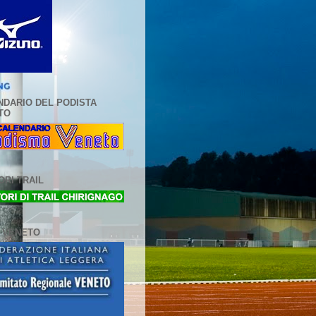
NDARIO DEL PODISTA
TO
RI TRAIL
L VENETO