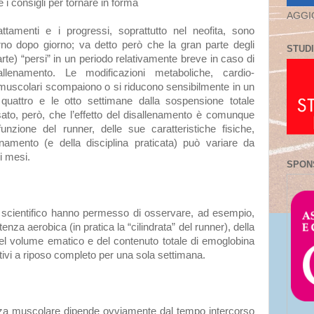
e i consigli per tornare in forma
AGGI
tamenti e i progressi, soprattutto nel neofita, sono
iorno dopo giorno; va detto però che la gran parte degli
STUDI
rte) “persi” in un periodo relativamente breve in caso di
allenamento. Le modificazioni metaboliche, cardio-
i muscolari scompaiono o si riducono sensibilmente in un
quattro e le otto settimane dalla sospensione totale
sato, però, che l’effetto del disallenamento è comunque
unzione del runner, delle sue caratteristiche fisiche,
lenamento (e della disciplina praticata) può variare da
i mesi.
SPON
e scientifico hanno permesso di osservare, ad esempio,
nza aerobica (in pratica la “cilindrata” del runner), della
 del volume ematico e del contenuto totale di emoglobina
rtivi a riposo completo per una sola settimana.
forza muscolare dipende ovviamente dal tempo intercorso