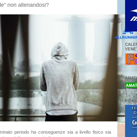
de” non allenandosi?
CALE
VENE
AMATO
FIDA
inato periodo ha conseguenze sia a livello fisico sia