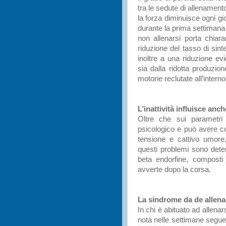
tra le sedute di allenament
la forza diminuisce ogni gio
durante la prima settimana di
non allenarsi porta chiar
riduzione del tasso di sin
inoltre a una riduzione ev
sia dalla ridotta produzio
motorie reclutate all’inter
L’inattività influisce an
Oltre che sui parametri fi
psicologico e può avere co
tensione e cattivo umore,
questi problemi sono determ
beta endorfine, composti 
avverte dopo la corsa.
La sindrome da de allen
In chi è abituato ad allena
nota nelle settimane segue