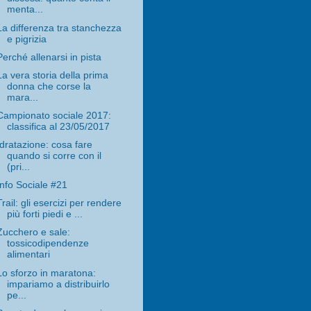
menta...
La differenza tra stanchezza
e pigrizia
Perché allenarsi in pista
La vera storia della prima
donna che corse la
mara...
Campionato sociale 2017:
classifica al 23/05/2017
Idratazione: cosa fare
quando si corre con il
(pri...
Info Sociale #21
Trail: gli esercizi per rendere
più forti piedi e ...
Zucchero e sale:
tossicodipendenze
alimentari
Lo sforzo in maratona:
impariamo a distribuirlo
pe...