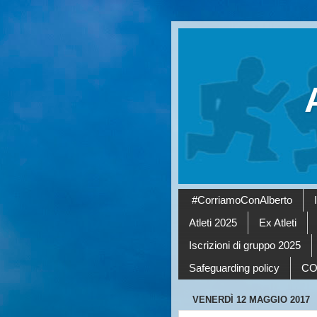
#CorriamoConAlberto
Atleti 2025
Ex Atleti
Iscrizioni di gruppo 2025
Safeguarding policy
CO
VENERDÌ 12 MAGGIO 2017