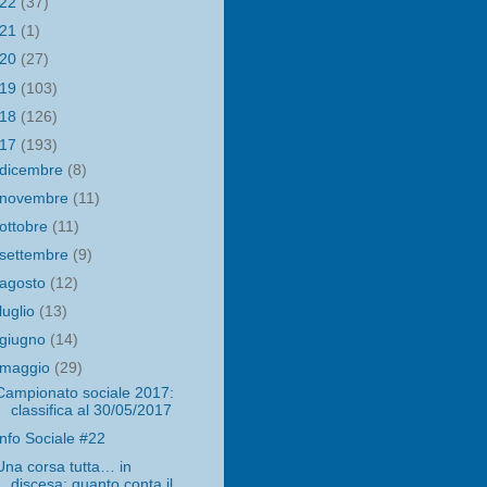
022
(37)
021
(1)
020
(27)
019
(103)
018
(126)
017
(193)
dicembre
(8)
novembre
(11)
ottobre
(11)
settembre
(9)
agosto
(12)
luglio
(13)
giugno
(14)
maggio
(29)
Campionato sociale 2017:
classifica al 30/05/2017
Info Sociale #22
Una corsa tutta… in
discesa: quanto conta il