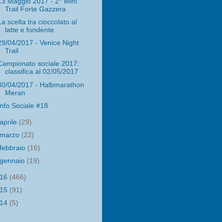
13 Maggio 2017 - 2° Mini
Trail Forte Gazzera
La scelta tra cioccolato al
latte e fondente
29/04/2017 - Venice Night
Trail
Campionato sociale 2017:
classifica al 02/05/2017
30/04/2017 - Halbmarathon
Meran
Info Sociale #18
aprile
(29)
marzo
(22)
febbraio
(16)
gennaio
(19)
016
(466)
015
(91)
014
(5)