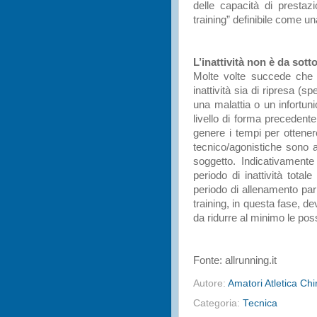
delle capacità di prestaz
training” definibile come u
L’inattività non è da sott
Molte volte succede che i 
inattività sia di ripresa (
una malattia o un infortun
livello di forma precedente
genere i tempi per ottener
tecnico/agonistiche sono 
soggetto. Indicativament
periodo di inattività totale
periodo di allenamento pari
training, in questa fase, d
da ridurre al minimo le possi
Fonte: allrunning.it
Autore:
Amatori Atletica Ch
Categoria:
Tecnica