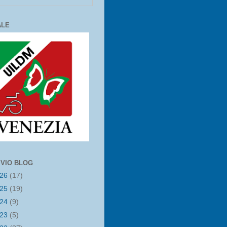
ALE
IVIO BLOG
026
(17)
025
(19)
024
(9)
023
(5)