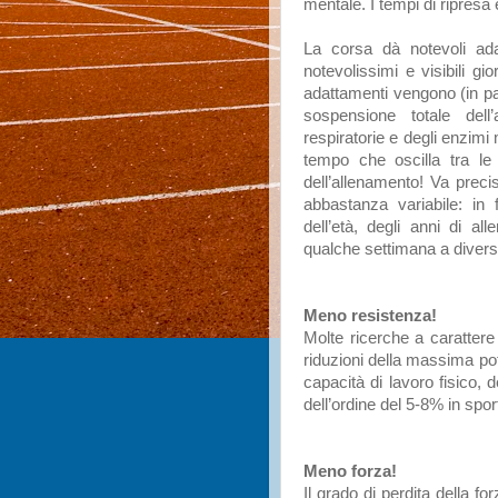
mentale. I tempi di ripresa 
La corsa dà notevoli adat
notevolissimi e visibili g
adattamenti vengono (in pa
sospensione totale dell’
respiratorie e degli enzim
tempo che oscilla tra le 
dell’allenamento! Va preci
abbastanza variabile: in f
dell’età, degli anni di al
qualche settimana a divers
Meno resistenza!
Molte ricerche a caratter
riduzioni della massima pote
capacità di lavoro fisico,
dell’ordine del 5-8% in spo
Meno forza!
Il grado di perdita della 