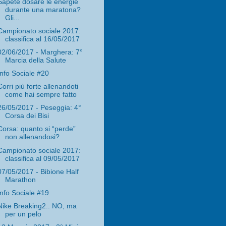
Sapete dosare le energie
durante una maratona?
Gli...
Campionato sociale 2017:
classifica al 16/05/2017
02/06/2017 - Marghera: 7°
Marcia della Salute
Info Sociale #20
Corri più forte allenandoti
come hai sempre fatto
26/05/2017 - Peseggia: 4°
Corsa dei Bisi
Corsa: quanto si “perde”
non allenandosi?
Campionato sociale 2017:
classifica al 09/05/2017
07/05/2017 - Bibione Half
Marathon
Info Sociale #19
Nike Breaking2.. NO, ma
per un pelo