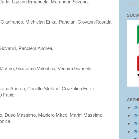
arla, Lazzari Emanuela, Marangon Silvano,
SOCI
ianfranco, Michielan Erika, Pandiani GiovanniRosada
Giovanni, Panciera Andrea,
 Matteo, Giacomin Valentina, Vedova Gabriele,
ana Andrea, Canello Stefano, Cozzolino Felice,
o Fabio,
ARCH
►
2
io, Duso Massimo, Maniero Mirco, Marini Massimo,
►
2
onica,
►
2
►
2