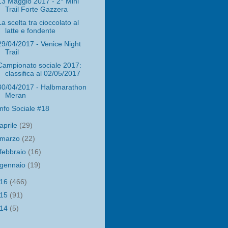
13 Maggio 2017 - 2° Mini
Trail Forte Gazzera
La scelta tra cioccolato al
latte e fondente
29/04/2017 - Venice Night
Trail
Campionato sociale 2017:
classifica al 02/05/2017
30/04/2017 - Halbmarathon
Meran
Info Sociale #18
aprile
(29)
marzo
(22)
febbraio
(16)
gennaio
(19)
016
(466)
015
(91)
014
(5)