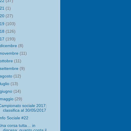
022
(37)
021
(1)
020
(27)
019
(103)
018
(126)
017
(193)
dicembre
(8)
novembre
(11)
ottobre
(11)
settembre
(9)
agosto
(12)
luglio
(13)
giugno
(14)
maggio
(29)
Campionato sociale 2017:
classifica al 30/05/2017
Info Sociale #22
Una corsa tutta… in
discesa: quanto conta il