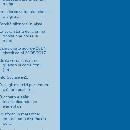
menta...
La differenza tra stanchezza
e pigrizia
Perché allenarsi in pista
La vera storia della prima
donna che corse la
mara...
Campionato sociale 2017:
classifica al 23/05/2017
Idratazione: cosa fare
quando si corre con il
(pri...
Info Sociale #21
Trail: gli esercizi per rendere
più forti piedi e ...
Zucchero e sale:
tossicodipendenze
alimentari
Lo sforzo in maratona:
impariamo a distribuirlo
pe...