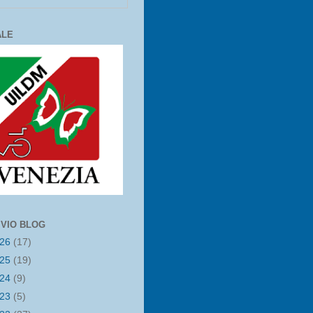
ALE
IVIO BLOG
026
(17)
025
(19)
024
(9)
023
(5)