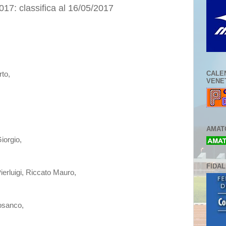
17: classifica al 16/05/2017
CALE
rto,
VENE
AMATO
iorgio,
FIDA
erluigi, Riccato Mauro,
osanco,