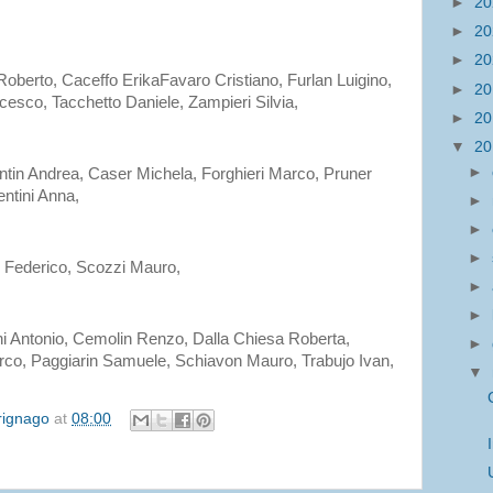
►
2
►
2
►
2
Roberto, Caceffo ErikaFavaro Cristiano, Furlan Luigino,
►
2
esco, Tacchetto Daniele, Zampieri Silvia,
►
2
▼
2
►
tin Andrea, Caser Michela, Forghieri Marco, Pruner
entini Anna,
►
►
►
 Federico, Scozzi Mauro,
►
►
ni Antonio, Cemolin Renzo, Dalla Chiesa Roberta,
►
arco, Paggiarin Samuele, Schiavon Mauro, Trabujo Ivan,
▼
irignago
at
08:00