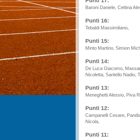
Punti 17:
Baroni Daniele, Cettina Al
Punti 16:
Tebaldi Massimiliano,
Punti 15:
Minto Martino, Simion Mich
Punti 14:
De Luca Giacomo, Massarut
Nicoletta, Santello Nadio,
Punti 13:
Meneghetti Alessio, Piva R
Punti 12:
Campanelli Cesare, Pandiani
Nicola,
Punti 11: