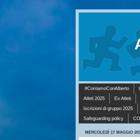
#CorriamoConAlberto
Atleti 2025
Ex Atleti
Iscrizioni di gruppo 2025
Safeguarding policy
CO
MERCOLEDÌ 17 MAGGIO 20