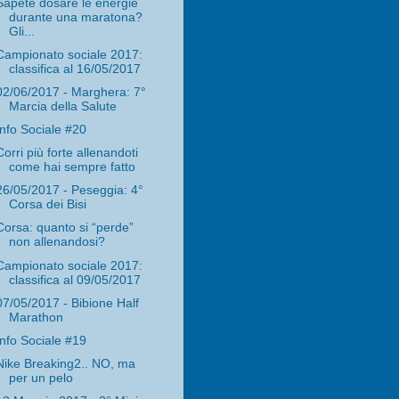
Sapete dosare le energie
durante una maratona?
Gli...
Campionato sociale 2017:
classifica al 16/05/2017
02/06/2017 - Marghera: 7°
Marcia della Salute
Info Sociale #20
Corri più forte allenandoti
come hai sempre fatto
26/05/2017 - Peseggia: 4°
Corsa dei Bisi
Corsa: quanto si “perde”
non allenandosi?
Campionato sociale 2017:
classifica al 09/05/2017
07/05/2017 - Bibione Half
Marathon
Info Sociale #19
Nike Breaking2.. NO, ma
per un pelo