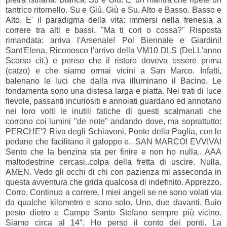
tantrico ritornello. Su e Giù. Giù e Su. Alto e Basso. Basso e
Alto. E' il paradigma della vita: immersi nella frenesia a
correre tra alti e bassi. "Ma ti cori o cossa?" Risposta
rimandata: arriva l'Arsenale! Poi Biennale e Giardini!
Sant'Elena. Riconosco l'arrivo della VM10 DLS (DeLL'anno
Scorso cit.) e penso che il ristoro doveva essere prima
(catzo) e che siamo ormai vicini a San Marco. Infatti,
balenano le luci che dalla riva illuminano il Bacino. Le
fondamenta sono una distesa larga e piatta. Nei trati di luce
fievole, passanti incuriositi e annoiati guardano ed annotano
nei loro volti le inutili fatiche di questi scalmanati che
corrono coi lumini "de note" andando dove, ma soprattutto:
PERCHE'? Riva degli Schiavoni. Ponte della Paglia, con le
pedane che facilitano il galoppo e.. SAN MARCO! EVVIVA!
Sento che la benzina sta per finire e non ho nulla.. AAA
maltodestrine cercasi..colpa della fretta di uscire. Nulla.
AMEN. Vedo gli occhi di chi con pazienza mi asseconda in
questa avventura che grida qualcosa di indefinito. Apprezzo.
Corro. Continuo a correre. I miei angeli se ne sono volati via
da qualche kilometro e sono solo. Uno, due davanti. Buio
pesto dietro e Campo Santo Stefano sempre più vicino.
Siamo circa al 14°. Ho perso il conto dei ponti. La