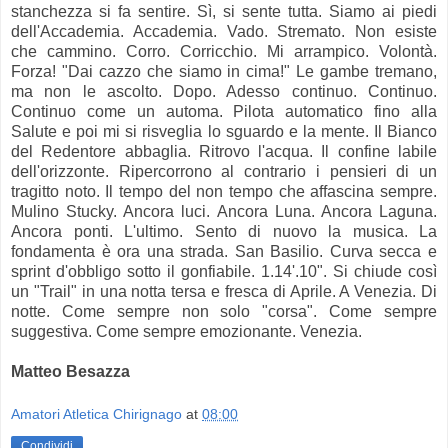
stanchezza si fa sentire. Sì, si sente tutta. Siamo ai piedi
dell'Accademia. Accademia. Vado. Stremato. Non esiste
che cammino. Corro. Corricchio. Mi arrampico. Volontà.
Forza! "Dai cazzo che siamo in cima!" Le gambe tremano,
ma non le ascolto. Dopo. Adesso continuo. Continuo.
Continuo come un automa. Pilota automatico fino alla
Salute e poi mi si risveglia lo sguardo e la mente. Il Bianco
del Redentore abbaglia. Ritrovo l'acqua. Il confine labile
dell'orizzonte. Ripercorrono al contrario i pensieri di un
tragitto noto. Il tempo del non tempo che affascina sempre.
Mulino Stucky. Ancora luci. Ancora Luna. Ancora Laguna.
Ancora ponti. L'ultimo. Sento di nuovo la musica. La
fondamenta è ora una strada. San Basilio. Curva secca e
sprint d'obbligo sotto il gonfiabile. 1.14'.10". Si chiude così
un "Trail" in una notta tersa e fresca di Aprile. A Venezia. Di
notte. Come sempre non solo "corsa". Come sempre
suggestiva. Come sempre emozionante. Venezia.
Matteo Besazza
Amatori Atletica Chirignago
at
08:00
Condividi