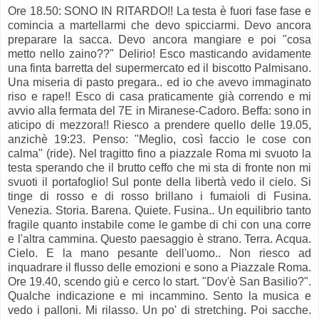
Ore 18.50: SONO IN RITARDO!! La testa è fuori fase fase e
comincia a martellarmi che devo spicciarmi. Devo ancora
preparare la sacca. Devo ancora mangiare e poi "cosa
metto nello zaino??" Delirio! Esco masticando avidamente
una finta barretta del supermercato ed il biscotto Palmisano.
Una miseria di pasto pregara.. ed io che avevo immaginato
riso e rape!! Esco di casa praticamente già correndo e mi
avvio alla fermata del 7E in Miranese-Cadoro. Beffa: sono in
aticipo di mezzora!! Riesco a prendere quello delle 19.05,
anzichè 19:23. Penso: "Meglio, così faccio le cose con
calma" (ride). Nel tragitto fino a piazzale Roma mi svuoto la
testa sperando che il brutto ceffo che mi sta di fronte non mi
svuoti il portafoglio! Sul ponte della libertà vedo il cielo. Si
tinge di rosso e di rosso brillano i fumaioli di Fusina.
Venezia. Storia. Barena. Quiete. Fusina.. Un equilibrio tanto
fragile quanto instabile come le gambe di chi con una corre
e l'altra cammina. Questo paesaggio è strano. Terra. Acqua.
Cielo. E la mano pesante dell'uomo.. Non riesco ad
inquadrare il flusso delle emozioni e sono a Piazzale Roma.
Ore 19.40, scendo giù e cerco lo start. "Dov'è San Basilio?".
Qualche indicazione e mi incammino. Sento la musica e
vedo i palloni. Mi rilasso. Un po' di stretching. Poi sacche.