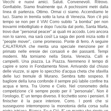
Vecchi e nuovi amici. Saluti. Convenevoli. Ritrovo.
Gonfiabile. Siamo finalmente qui. A pochissimi metri dalla
linea di partenza. Ottimo. Ormai ci siamo. Accendiamo le
luci. Siamo in tremila sotto la luna di Venezia. Non c'è più
tempo se non per il VIA! Corro subito "a bomba" per non
trovarmi imbottigliato e dopo l'uscita dal porto, Santa Marta,
trovo due "personal peacer" ai quali mi accodo. Loro ancora
non lo sanno, ma sarà così! La saga dei ponti inizia sotto il
"people mover", come promesso. Ponte di ferro. A seguire
CALATRAVA che merita una speciale menzione per il
primato nelle eresie dei corsaioli e dei passanti. Tempi
moderni. Ma torniamo nella Storia. Venezia. Calli e
campielli. Una piazza. La Piazza. Nemmeno il tempo di
capire e sono in Fondamenta Nove. Arrivando dal chiuso
delle viuzze, si apre lo specchio d'acqua cheta che sfavilla
delle luci tremule di Murano. Sembra tutto sospeso. Il
bagliore della luna confonde il sempre più labile confine tra
acqua e terra. Tra Uomo e Cielo. Nel cronometro della
competizione c'è sempre posto per il "personale". Non è
l'orologio. E' un tempo diverso. Il ticchettio sono i pensieri. Il
finischer è la pace interiore. Corro. I ponti che si
susseguono interrompono la monotonia della corsa sulla
pietra istriana. Bianca. Su e Giù. E' un mantra che ripete un