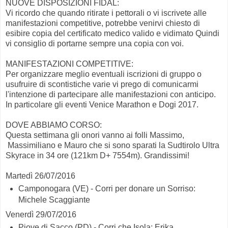
NUOVE DISPOSIZIONI FIDAL:
Vi ricordo che quando ritirate i pettorali o vi iscrivete alle
manifestazioni competitive, potrebbe venirvi chiesto di
esibire copia del certificato medico valido e vidimato Quindi
vi consiglio di portarne sempre una copia con voi.
MANIFESTAZIONI COMPETITIVE:
Per organizzare meglio eventuali iscrizioni di gruppo o
usufruire di scontistiche varie vi prego di comunicarmi
l'intenzione di partecipare alle manifestazioni con anticipo.
In particolare gli eventi Venice Marathon e Dogi 2017.
DOVE ABBIAMO CORSO:
Questa settimana gli onori vanno ai folli Massimo,
Massimiliano e Mauro che si sono sparati la Sudtirolo Ultra
Skyrace in 34 ore (121km D+ 7554m). Grandissimi!
Martedì 26/07/2016
Camponogara (VE) - Corri per donare un Sorriso:
Michele Scaggiante
Venerdì 29/07/2016
Piove di Sacco (PD) - Corri che Isola: Erika