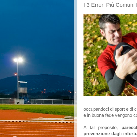
I 3 Errori Più Comuni 
occupandoci di sport e di c
e in buona fede vengono c
A tal proposito,
parecc
prevenzione dagli infort