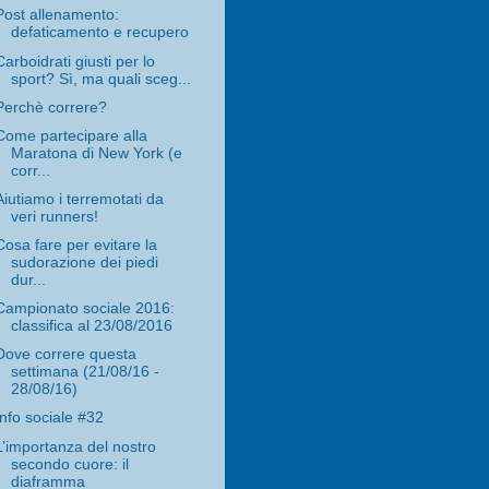
Post allenamento:
defaticamento e recupero
Carboidrati giusti per lo
sport? Sì, ma quali sceg...
Perchè correre?
Come partecipare alla
Maratona di New York (e
corr...
Aiutiamo i terremotati da
veri runners!
Cosa fare per evitare la
sudorazione dei piedi
dur...
Campionato sociale 2016:
classifica al 23/08/2016
Dove correre questa
settimana (21/08/16 -
28/08/16)
Info sociale #32
L’importanza del nostro
secondo cuore: il
diaframma