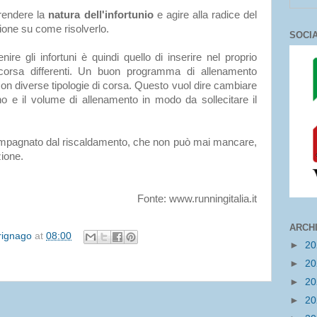
rendere la
natura dell'infortunio
e agire alla radice del
ione su come risolverlo.
SOCI
ire gli infortuni è quindi quello di inserire nel proprio
corsa differenti. Un buon programma di allenamento
con diverse tipologie di corsa. Questo vuol dire cambiare
erreno e il volume di allenamento in modo da sollecitare il
ompagnato dal riscaldamento, che non può mai mancare,
zione.
Fonte: www.runningitalia.it
ARCH
irignago
at
08:00
►
2
►
2
►
2
►
2