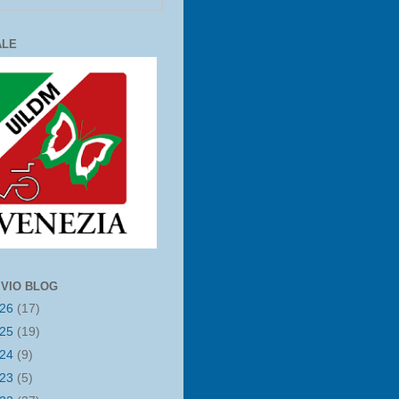
ALE
IVIO BLOG
026
(17)
025
(19)
024
(9)
023
(5)