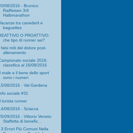
20/08/2016 - Brunico:
Raiffeisen 3/4
Halbmarathon
Vacanze tra canederli e
baguettes
REATTIVO O PROATTIVO:
che tipo di runner sei?
I falsi miti del dolore post-
allenamento
Campionato sociale 2016:
classifica al 16/08/2016
Il male e il bene dello sport
sono i numeri
15/08/2016 - Val Gardena
Info sociale #31
Il turista runner
14/08/2016 - Sciacca
25/09/2016 - Vittorio Veneto:
Staffetta di benefic...
I 3 Errori Più Comuni Nella