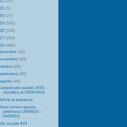
022
(37)
021
(1)
020
(27)
019
(103)
018
(126)
017
(193)
016
(466)
dicembre
(24)
novembre
(29)
ottobre
(29)
settembre
(30)
agosto
(40)
Campionato sociale 2016:
classifica al 30/08/2016
Dolore al polpaccio
Dove correre questa
settimana (29/08/16 -
04/09/16)
Info sociale #33