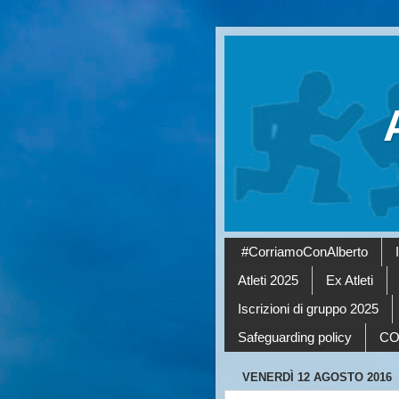
#CorriamoConAlberto
Atleti 2025
Ex Atleti
Iscrizioni di gruppo 2025
Safeguarding policy
CO
VENERDÌ 12 AGOSTO 2016