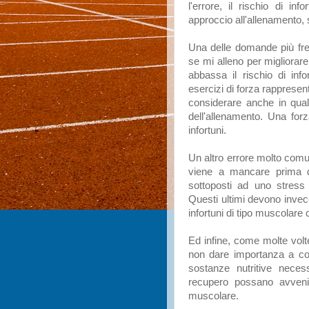
l'errore, il rischio di inf
approccio all'allenamento, 
Una delle domande più fre
se mi alleno per migliorar
abbassa il rischio di info
esercizi di forza rappresen
considerare anche in qual
dell'allenamento. Una fo
infortuni.
Un altro errore molto comu
viene a mancare prima d
sottoposti ad uno stress
Questi ultimi devono invec
infortuni di tipo muscolare 
Ed infine, come molte vol
non dare importanza a co
sostanze nutritive neces
recupero possano avvenir
muscolare.