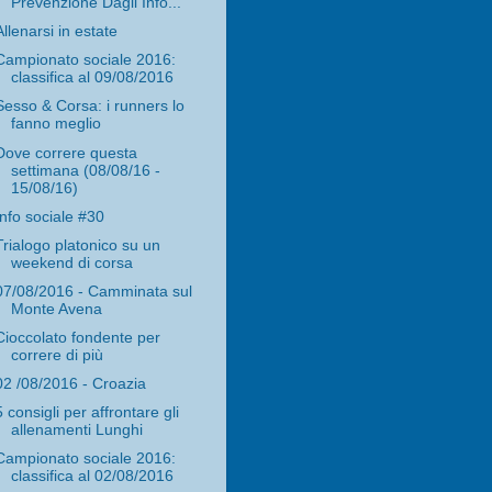
Prevenzione Dagli Info...
Allenarsi in estate
Campionato sociale 2016:
classifica al 09/08/2016
Sesso & Corsa: i runners lo
fanno meglio
Dove correre questa
settimana (08/08/16 -
15/08/16)
Info sociale #30
Trialogo platonico su un
weekend di corsa
07/08/2016 - Camminata sul
Monte Avena
Cioccolato fondente per
correre di più
02 /08/2016 - Croazia
5 consigli per affrontare gli
allenamenti Lunghi
Campionato sociale 2016:
classifica al 02/08/2016