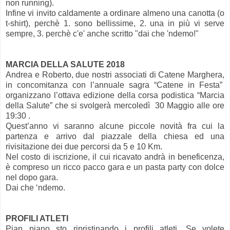
non running).
Infine vi invito caldamente a ordinare almeno una canotta (o
t-shirt), perchè 1. sono bellissime, 2. una in più vi serve
sempre, 3. perchè c'e' anche scritto "dai che 'ndemo!"
MARCIA DELLA SALUTE 2018
Andrea e Roberto, due nostri associati di Catene Marghera,
in concomitanza con l’annuale sagra “Catene in Festa”
organizzano l’ottava edizione della corsa podistica “Marcia
della Salute” che si svolgerà mercoledì 30 Maggio alle ore
19:30 .
Quest’anno vi saranno alcune piccole novità fra cui la
partenza e arrivo dal piazzale della chiesa ed una
rivisitazione dei due percorsi da 5 e 10 Km.
Nel costo di iscrizione, il cui ricavato andrà in beneficenza,
è compreso un ricco pacco gara e un pasta party con dolce
nel dopo gara.
Dai che ‘ndemo.
PROFILI ATLETI
Pian piano sto ripristinando i profili atleti. Se volete