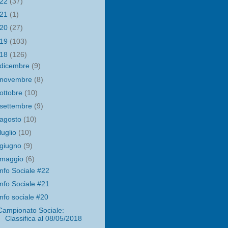
022
(37)
021
(1)
020
(27)
019
(103)
018
(126)
dicembre
(9)
novembre
(8)
ottobre
(10)
settembre
(9)
agosto
(10)
luglio
(10)
giugno
(9)
maggio
(6)
Info Sociale #22
Info Sociale #21
Info sociale #20
Campionato Sociale:
Classifica al 08/05/2018