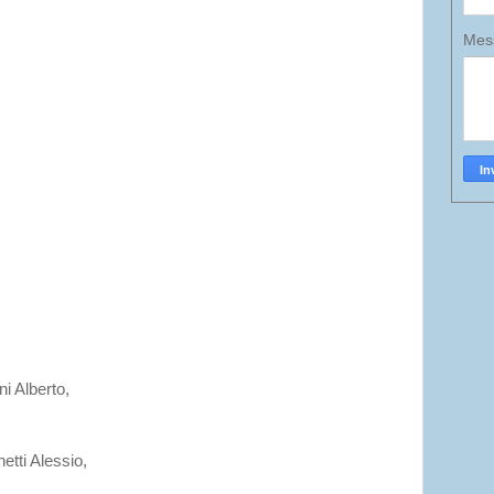
Mes
i Alberto,
tti Alessio,