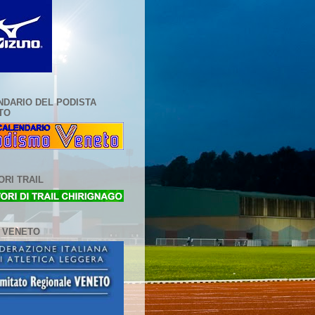
NDARIO DEL PODISTA
TO
RI TRAIL
L VENETO