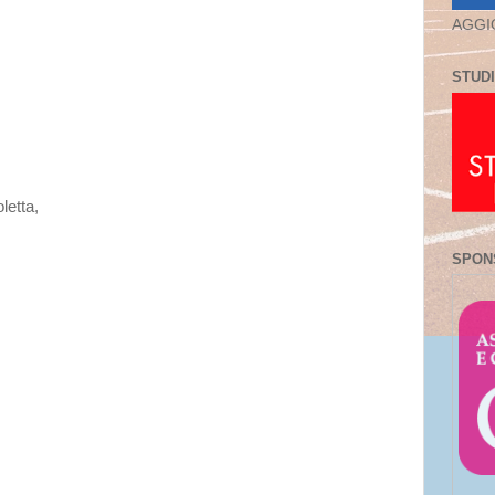
AGGI
STUDI
letta,
SPON