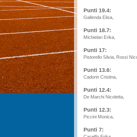
Punti 19.4:
Gallenda Elisa,
Punti 18.7:
Michielan Erika,
Punti 17:
Pistorello Silvia, Rossi Nico
Punti 13.6:
Cadorin Cristina,
Punti 12.4:
De Marchi Nicoletta,
Punti 12.3:
Piccini Monica,
Punti 7:
Caceffo Erika,