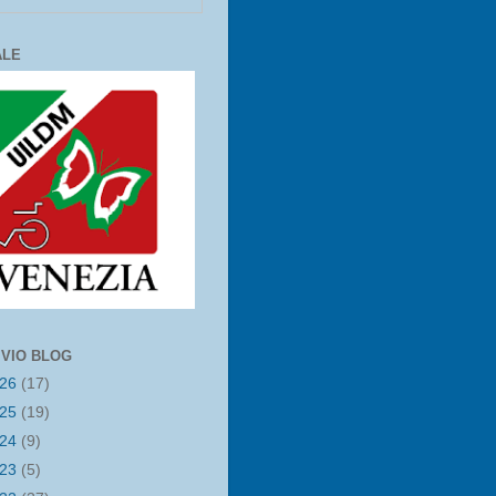
ALE
IVIO BLOG
026
(17)
025
(19)
024
(9)
023
(5)