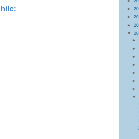
►
2
hile:
►
2
►
2
►
2
▼
2
►
►
►
►
►
►
►
▼