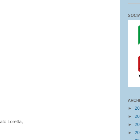
SOCI
ARCH
►
2
►
2
ato Loretta,
►
2
►
2