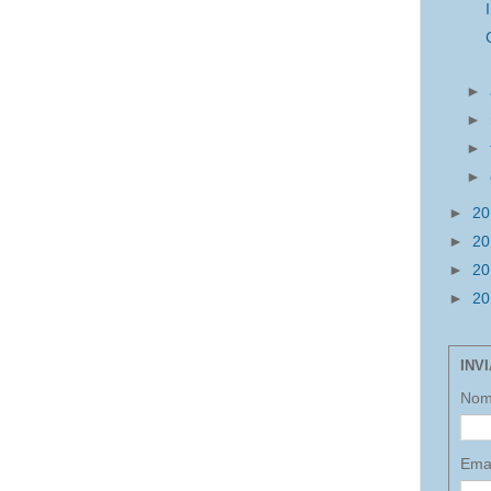
►
►
►
►
►
2
►
2
►
2
►
2
INV
No
Ema