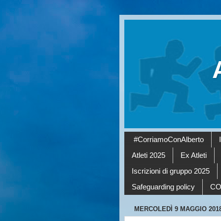
#CorriamoConAlberto
Atleti 2025
Ex Atleti
Iscrizioni di gruppo 2025
Safeguarding policy
CO
MERCOLEDÌ 9 MAGGIO 201