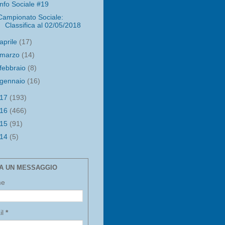
Info Sociale #19
Campionato Sociale:
Classifica al 02/05/2018
aprile
(17)
marzo
(14)
febbraio
(8)
gennaio
(16)
017
(193)
016
(466)
015
(91)
014
(5)
IA UN MESSAGGIO
me
il
*