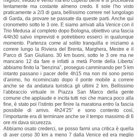
migliori, freddo e vento ma ero coperto bene e si procedeva
lentamente ma costante almeno credo. Il sole l'ho visto
praticamente a 2/3 di gara, bellissimo correre nel lungolago
di Garda, da provare se passate da queste parti. Anche qui
cronometro sotto le 3 ore. E siamo arrivati alla Venice con il
Trio Medusa al completo dopo Bologna, obiettivo una fascia
4/4h30 salvo imprevisti e potrebbero esserci in qualunque
momento. Partenza come al solito tranquilla e iniziamo a
correre lungo la Riviera del Brenta, Marghera, Mestre e il
Parco di San Giuliano. 30 km buoni, sotto le 3 ore ma ne
mancano 12 da fare e infatti a metà Ponte della Liberta'
abbiamo finito la "benzina", proseguo camminando per 5 km
intanto passano i pacer delle 4h15 ma non mi sono perso
d'animo, ho ricominciato dopo il ponte mobile a correre
anche se da andatura turistica gli ultimi 2 km. Bellissimo
l'abbraccio virtuale in Piazza San Marco della gente
comune che applaude e incita tutti noi che manca poco alla
fine, è stato poi l'istinto per finire la maratona entro la fascia
possibile di arrivo. 4h24'25" e sono contento così,
l'importante era di terminare anche se il tempo massimo di 6
ore mi dava sicurezza.
Abbiamo osato crederci, se posso farmi una critica è quella
di aver corso 30 km a meno 7 dalla Venice ed era meglio