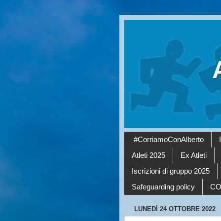
#CorriamoConAlberto
Atleti 2025
Ex Atleti
Iscrizioni di gruppo 2025
Safeguarding policy
CO
LUNEDÌ 24 OTTOBRE 2022