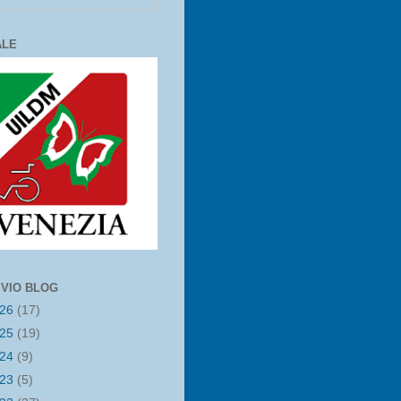
ALE
IVIO BLOG
026
(17)
025
(19)
024
(9)
023
(5)