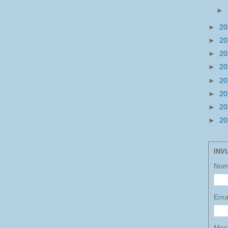
►
►
2
►
2
►
2
►
2
►
2
►
2
►
2
►
2
INV
No
Ema
Mes