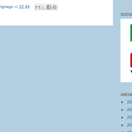
irignago
at
22:44
SOCI
ARCH
►
2
►
2
►
2
►
2