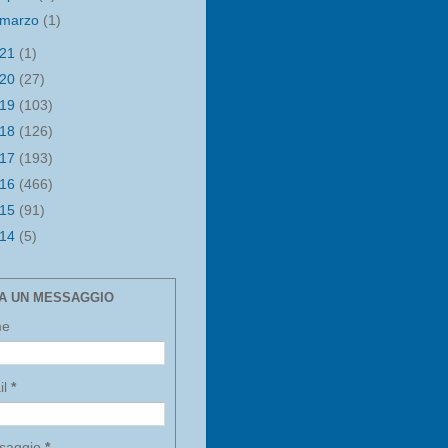
marzo
(1)
021
(1)
020
(27)
019
(103)
018
(126)
017
(193)
016
(466)
015
(91)
014
(5)
IA UN MESSAGGIO
me
il
*
saggio
*