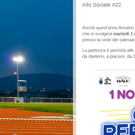
Info Sociale #22
Anche quest'anno Amatori C
che si svolgerà
martedì 1
presso la sede dei salesian
La partenza è prevista alle
da ripetersi, a piacere, da 1 